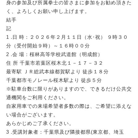
身の参加及び所属拳士の皆さまに参加をお勧め頂きた
く、よろしくお願い申し上げます。
結手
記
1 .日 時：２０２６年２月１１日（水･祝） ９時３０
分（受付開始９時）～１６時００分
2 .会 場：桜林高等学校武道館（明成館）
住 所 千葉市若葉区桜木北１－１７－３２
最寄駅 ＪＲ総武本線都賀駅より 徒歩１８分
千葉都市モノレール桜木駅より 徒歩５分
※駐車台数に限りがありますので、できるだけ公共交
通機関をご利用ください。
自家用車での来場希望者多数の際は、ご希望に添えな
い場合がございます。
あらかじめご了承ください。
3 .受講対象者：千葉県及び隣接都県(東京都、埼玉