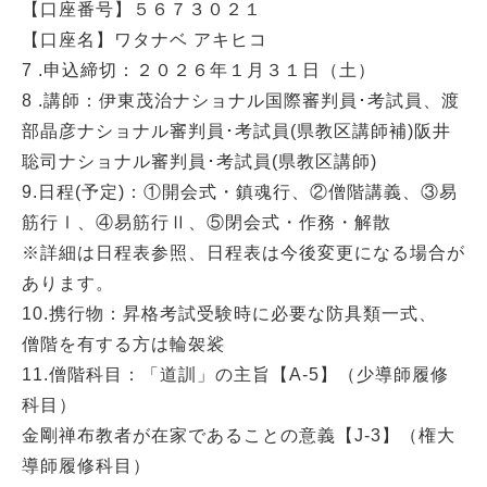
【口座番号】５６７３０２１
【口座名】ワタナベ アキヒコ
7 .申込締切：２０２６年１月３１日（土）
8 .講師：伊東茂治ナショナル国際審判員･考試員、渡
部晶彦ナショナル審判員･考試員(県教区講師補)阪井
聡司ナショナル審判員･考試員(県教区講師)
9.日程(予定)：①開会式・鎮魂行、②僧階講義、③易
筋行Ⅰ、④易筋行Ⅱ、⑤閉会式・作務・解散
※詳細は日程表参照、日程表は今後変更になる場合が
あります。
10.携行物：昇格考試受験時に必要な防具類一式、
僧階を有する方は輪袈裟
11.僧階科目：「道訓」の主旨【A-5】（少導師履修
科目）
金剛禅布教者が在家であることの意義【J-3】（権大
導師履修科目）