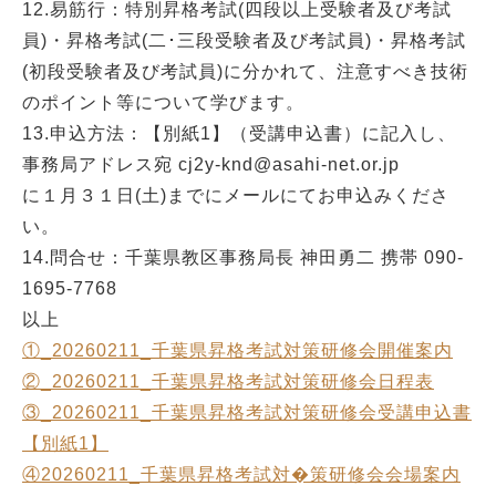
12.易筋行：特別昇格考試(四段以上受験者及び考試
員)・昇格考試(二･三段受験者及び考試員)・昇格考試
(初段受験者及び考試員)に分かれて、注意すべき技術
のポイント等について学びます。
13.申込方法：【別紙1】（受講申込書）に記入し、
事務局アドレス宛 cj2y-knd@asahi-net.or.jp
に１月３１日(土)までにメールにてお申込みくださ
い。
14.問合せ：千葉県教区事務局長 神田勇二 携帯 090-
1695-7768
以上
①_20260211_千葉県昇格考試対策研修会開催案内
②_20260211_千葉県昇格考試対策研修会日程表
③_20260211_千葉県昇格考試対策研修会受講申込書
【別紙1】
④20260211_千葉県昇格考試対�策研修会会場案内