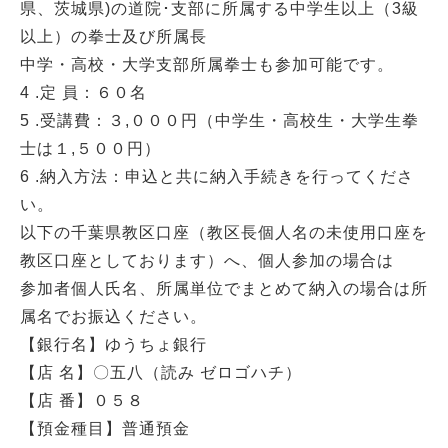
県、茨城県)の道院･支部に所属する中学生以上（3級
以上）の拳士及び所属長
中学・高校・大学支部所属拳士も参加可能です。
4 .定 員：６０名
5 .受講費：３,０００円（中学生・高校生・大学生拳
士は１,５００円）
6 .納入方法：申込と共に納入手続きを行ってくださ
い。
以下の千葉県教区口座（教区長個人名の未使用口座を
教区口座としております）へ、個人参加の場合は
参加者個人氏名、所属単位でまとめて納入の場合は所
属名でお振込ください。
【銀行名】ゆうちょ銀行
【店 名】〇五八（読み ゼロゴハチ）
【店 番】０５８
【預金種目】普通預金