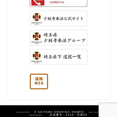
©
SAITAMA SHORINJI KEMPO.
COPYRIGHT
ALL RIGHTS
許諾番号：2016－宗商45
RESERVED.