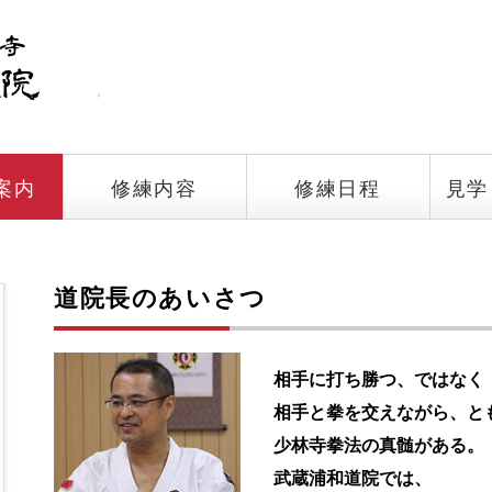
案内
修練内容
修練日程
見学
道院長のあいさつ
相手に打ち勝つ、ではなく
相手と拳を交えながら、と
少林寺拳法の真髄がある。
武蔵浦和道院では、