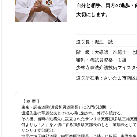
自分と相手、両方の進歩・
大切にします。
道院長：堀江 誠
階 級：大導師 准範士 七
審判・考試員資格 １級
少林寺拳法介護技術マイスタ
道院所在地：さいたま市南区曲
【 略 歴 】
東京・調布道院(渡辺和男道院長）に入門(518期）。
渡辺先生の華麗な技とその人柄に魅かれ、修行を続ける。
その後、当時の勤務先に設立されたサンリオ支部(加多駄三雄支
何よりも「人」を大切にする加多駄支部長のもと、道場長として
サンリオ支部閉部。
地元の埼玉中部道院（中野益臣道院長・当時）に転籍、中野先生