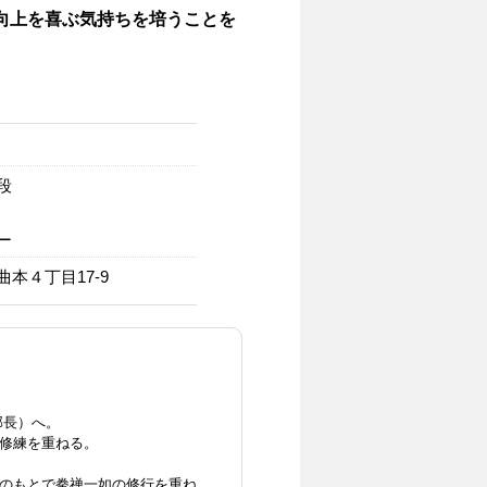
向上を喜ぶ気持ちを培うことを
段
ー
本４丁目17-9
部長）へ。
修練を重ねる。
のもとで拳禅一如の修行を重ね