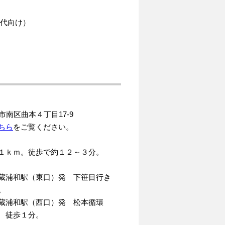
年世代向け）
ま市南区曲本４丁目17-9
ちら
をご覧ください。
１ｋｍ。徒歩で約１２～３分。
蔵浦和駅（東口）発 下笹目行き
。
蔵浦和駅（西口）発 松本循環
 徒歩１分。