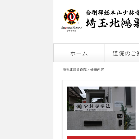
ホーム
道院のご
埼玉北鴻巣道院
>
修練内容