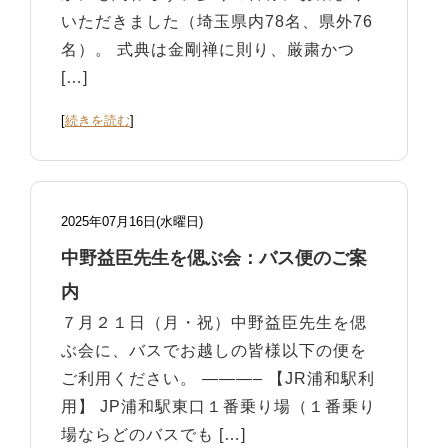
いただきました（埼玉県内78名、県外76
名）。 式典は金剛禅に則り、厳粛かつ
[…]
[
続きを読む
]
2025年07月16日(水曜日)
中野益臣先生を偲ぶ会：バス便のご案
内
７月２１日（月・祝）中野益臣先生を偲
ぶ会に、バスでお越しの皆様以下の便を
ご利用ください。 ———– 【JR浦和駅利
用】 JP浦和駅東口１番乗り場（１番乗り
場ならどのバスでも […]