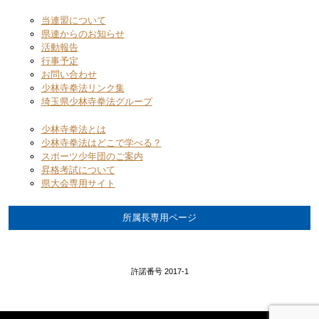
当連盟について
県連からのお知らせ
活動報告
行事予定
お問い合わせ
少林寺拳法リンク集
埼玉県少林寺拳法グループ
少林寺拳法とは
少林寺拳法はどこで学べる？
スポーツ少年団のご案内
昇格考試について
県大会専用サイト
所属長専用ページ
許諾番号 2017-1